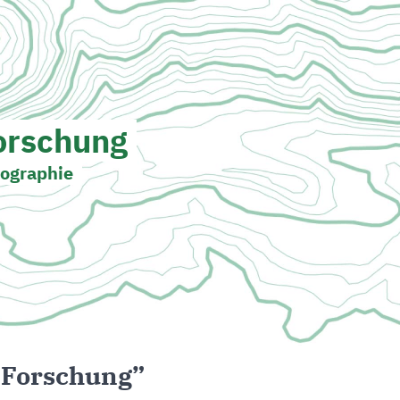
orschung
tographie
 Forschung”